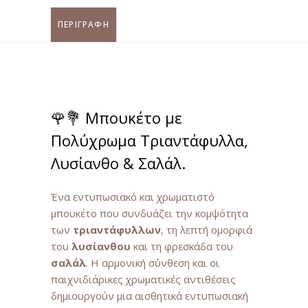
ΠΕΡΙΓΡΑΦΉ
/
Bouquet
with
🌹💐 Μπουκέτο με
Colorful
Πολύχρωμα Τριαντάφυλλα,
Λυσίανθο & Σαλάλ.
Roses,
Ένα εντυπωσιακό και χρωματιστό
Lisianthus
μπουκέτο που συνδυάζει την κομψότητα
των
τριαντάφυλλων
, τη λεπτή ομορφιά
&
του
λυσίανθου
και τη φρεσκάδα του
σαλάλ
. Η αρμονική σύνθεση και οι
Salal
παιχνιδιάρικες χρωματικές αντιθέσεις
δημιουργούν μια αισθητικά εντυπωσιακή
quantity