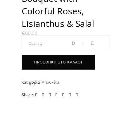
Colorful Roses,
Lisianthus & Salal
€
60,00
Μπουκέτο
Quantity
με
ΠΡΟΣΘΉΚΗ ΣΤΟ ΚΑΛΆΘΙ
Πολύχρωμα
Κατηγορία:
Μπουκέτα
Τριαντάφυλλα,
Share:
Λυσίανθο
&
Σαλάλ