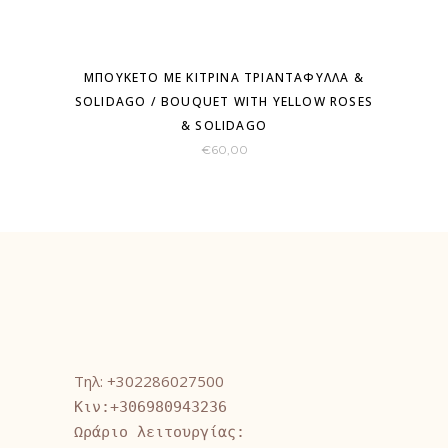
ΜΠΟΥΚΈΤΟ ΜΕ ΚΊΤΡΙΝΑ ΤΡΙΑΝΤΆΦΥΛΛΑ &
SOLIDAGO / BOUQUET WITH YELLOW ROSES
& SOLIDAGO
€
60,00
Τηλ: +302286027500
Κιν:+306980943236
Ωράριο λειτουργίας: