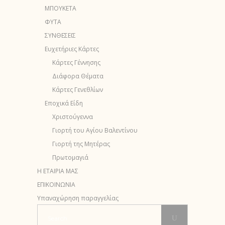
ΜΠΟΥΚΕΤΑ
ΦΥΤΑ
ΣΥΝΘΕΣΕΙΣ
Ευχετήριες Κάρτες
Κάρτες Γέννησης
Διάφορα Θέματα
Κάρτες Γενεθλίων
Εποχικά Είδη
Χριστούγεννα
Γιορτή του Αγίου Βαλεντίνου
Γιορτή της Μητέρας
Πρωτομαγιά
Η ΕΤΑΙΡΙΑ ΜΑΣ
ΕΠΙΚΟΙΝΩΝΙΑ
Υπαναχώρηση παραγγελίας
Search
for: